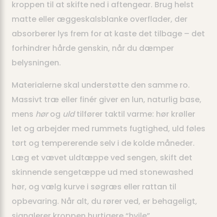
kroppen til at skifte ned i aften­gear. Brug helst
matte eller æggeskals­blanke overflader, der
absorberer lys frem for at kaste det tilbage – det
forhindrer hårde genskin, når du dæmper
belysningen.
Materialerne skal understøtte den samme ro.
Massivt træ eller finér giver en lun, naturlig base,
mens
hør
og
uld
tilfører taktil varme: hør krøller
let og arbejder med rummets fugtighed, uld føles
tørt og tempererende selv i de kolde måneder.
Læg et vævet uldtæppe ved sengen, skift det
skinnende sengetæppe ud med stonewashed
hør, og vælg kurve i søgræs eller rattan til
opbevaring. Når alt, du rører ved, er behageligt,
signalerer kroppen hurtigere “hvile”.