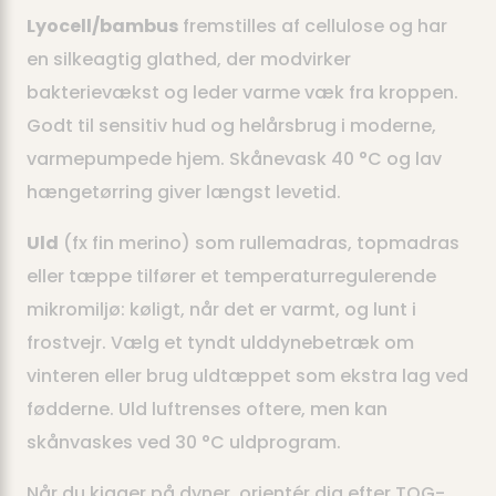
Lyocell/bambus
fremstilles af cellulose og har
en silkeagtig glathed, der modvirker
bakterievækst og leder varme væk fra kroppen.
Godt til sensitiv hud og helårsbrug i moderne,
varmepumpede hjem. Skånevask 40 °C og lav
hængetørring giver længst levetid.
Uld
(fx fin merino) som rullemadras, topmadras
eller tæppe tilfører et temperaturregulerende
mikromiljø: køligt, når det er varmt, og lunt i
frostvejr. Vælg et tyndt ulddynebetræk om
vinteren eller brug uldtæppet som ekstra lag ved
fødderne. Uld luftrenses oftere, men kan
skånvaskes ved 30 °C uldprogram.
Når du kigger på dyner, orientér dig efter TOG-