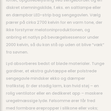
loftet, opgavebelysning ved sengebordet og en
diskret stemningskilde, f.eks. en saltlampe eller
en dæmpbar LED-strip bag sengegavlen. Vælg
pærer på cirka 2700 kelvin for en varm tone, der
ikke forstyrrer melatoninproduktionen, og
anbring et natlys på bevægelsessensor under
2000 kelvin, så du kan stå op uden at blive ”væk”
fra søvnen.
Lyd absorberes bedst af bløde materialer. Tunge
gardiner, et ekstra gulvtæppe eller polstrede
sengegavle mindsker ekko og dæmper
trafikstøj. Er der stadig larm, kan hvid støj – en
rolig ventilator eller en dedikeret app – maskere
uregelmæssige lyde. Følsomme ører får fred
med formbare ørepropper i silikone eller voks;