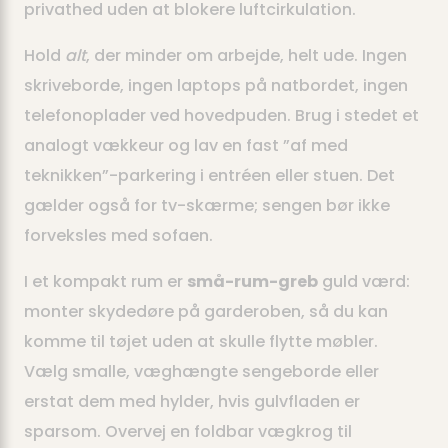
privathed uden at blokere luftcirkulation.
Hold
alt
, der minder om arbejde, helt ude. Ingen
skriveborde, ingen laptops på natbordet, ingen
telefonoplader ved hovedpuden. Brug i stedet et
analogt vækkeur og lav en fast ”af med
teknikken”-parkering i entréen eller stuen. Det
gælder også for tv-skærme; sengen bør ikke
forveksles med sofaen.
I et kompakt rum er
små-rum-greb
guld værd:
monter skydedøre på garderoben, så du kan
komme til tøjet uden at skulle flytte møbler.
Vælg smalle, væghængte sengeborde eller
erstat dem med hylder, hvis gulvfladen er
sparsom. Overvej en foldbar vægkrog til