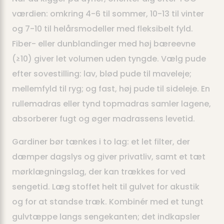
værdien: omkring 4-6 til sommer, 10-13 til vinter
og 7-10 til helårsmodeller med fleksibelt fyld.
Fiber- eller dunblandinger med høj bæreevne
(≥10) giver let volumen uden tyngde. Vælg pude
efter sovestilling: lav, blød pude til maveleje;
mellemfyld til ryg; og fast, høj pude til sideleje. En
rullemadras eller tynd topmadras samler lagene,
absorberer fugt og øger madrassens levetid.
Gardiner bør tænkes i to lag: et let filter, der
dæmper dagslys og giver privatliv, samt et tæt
mørklægningslag, der kan trækkes for ved
sengetid. Læg stoffet helt til gulvet for akustik
og for at standse træk. Kombinér med et tungt
gulvtæppe langs sengekanten; det indkapsler