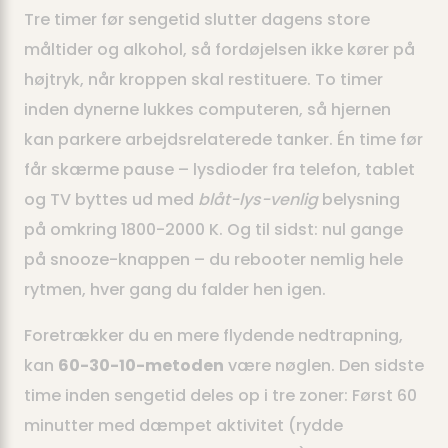
Tre timer før sengetid slutter dagens store
måltider og alkohol, så fordøjelsen ikke kører på
højtryk, når kroppen skal restituere. To timer
inden dynerne lukkes computeren, så hjernen
kan parkere arbejdsrelaterede tanker. Én time før
får skærme pause – lysdioder fra telefon, tablet
og TV byttes ud med
blåt-lys-venlig
belysning
på omkring 1800-2000 K. Og til sidst: nul gange
på snooze-knappen – du rebooter nemlig hele
rytmen, hver gang du falder hen igen.
Foretrækker du en mere flydende nedtrapning,
kan
60-30-10-metoden
være nøglen. Den sidste
time inden sengetid deles op i tre zoner: Først 60
minutter med dæmpet aktivitet (rydde