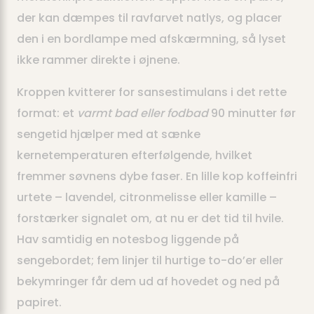
der kan dæmpes til ravfarvet natlys, og placer
den i en bordlampe med afskærmning, så lyset
ikke rammer direkte i øjnene.
Kroppen kvitterer for sansestimulans i det rette
format: et
varmt bad eller fodbad
90 minutter før
sengetid hjælper med at sænke
kernetemperaturen efterfølgende, hvilket
fremmer søvnens dybe faser. En lille kop koffeinfri
urtete – lavendel, citronmelisse eller kamille –
forstærker signalet om, at nu er det tid til hvile.
Hav samtidig en notesbog liggende på
sengebordet; fem linjer til hurtige to-do’er eller
bekymringer får dem ud af hovedet og ned på
papiret.