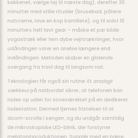
køkkenet, vælge tøj til næste dag), derefter 30
minutter med stille ritualer (brusebad, påføre
natcreme, lave en kop kamillete), og til sidst 10
minutters helt lavt gear – måske et par blide
yogastræk eller fem dybe vejrtrækninger, hvor
udåndingen varer en anelse længere end
indåndingen. Metoden skaber en glidende
overgang fra travl dag til langsom nat.
Teknologien får også sin rutine: Et
analogt
vækkeur
på natbordet sikrer, at telefonen kan
lades op uden for soveværelset på en dedikeret
ladestation. Dermed fjernes fristelsen til at
doom-scrolle i sengen, og du undgår samtidig
de mikroskopiske LED-blink, der forstyrrer
melatoninproduktionen. Supplér med en pære,