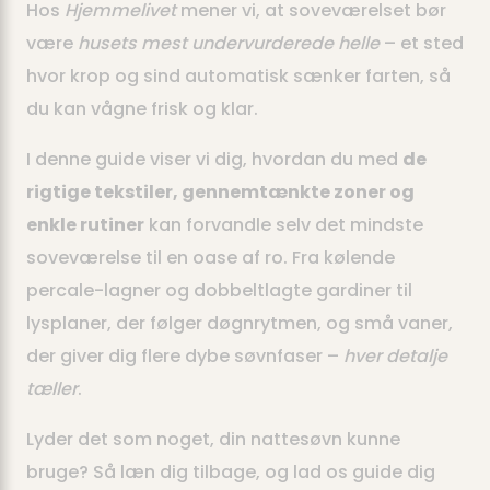
Hos
Hjemmelivet
mener vi, at soveværelset bør
være
husets mest undervurderede helle
– et sted
hvor krop og sind automatisk sænker farten, så
du kan vågne frisk og klar.
I denne guide viser vi dig, hvordan du med
de
rigtige tekstiler, gennemtænkte zoner og
enkle rutiner
kan forvandle selv det mindste
soveværelse til en oase af ro. Fra kølende
percale-lagner og dobbeltlagte gardiner til
lysplaner, der følger døgnrytmen, og små vaner,
der giver dig flere dybe søvnfaser –
hver detalje
tæller
.
Lyder det som noget, din nattesøvn kunne
bruge? Så læn dig tilbage, og lad os guide dig