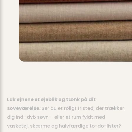
Luk øjnene et øjeblik og tænk på dit
soveværelse.
Ser du et roligt fristed, der trækker
dig ind i dyb søvn – eller et rum fyldt med
vasketøj, skærme og halvfærdige to-do-lister?