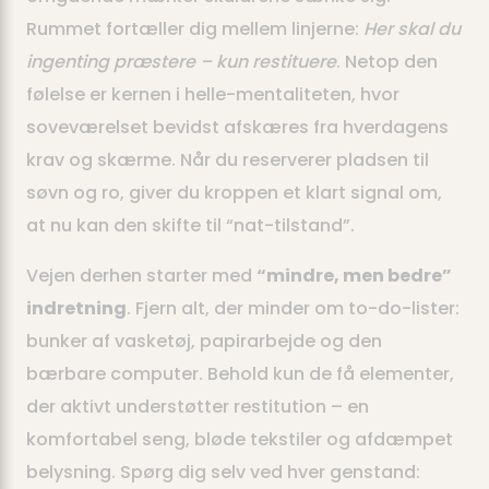
Rummet fortæller dig mellem linjerne:
Her skal du
ingenting præstere – kun restituere
. Netop den
følelse er kernen i helle-mentaliteten, hvor
soveværelset bevidst afskæres fra hverdagens
krav og skærme. Når du reserverer pladsen til
søvn og ro, giver du kroppen et klart signal om,
at nu kan den skifte til “nat-tilstand”.
Vejen derhen starter med
“mindre, men bedre”
indretning
. Fjern alt, der minder om to-do-lister:
bunker af vasketøj, papirarbejde og den
bærbare computer. Behold kun de få elementer,
der aktivt understøtter restitution – en
komfortabel seng, bløde tekstiler og afdæmpet
belysning. Spørg dig selv ved hver genstand: