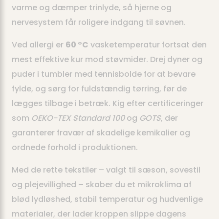
varme og dæmper trinlyde, så hjerne og
nervesystem får roligere indgang til søvnen.
Ved allergi er
60 °C
vasketemperatur fortsat den
mest effektive kur mod støvmider. Drej dyner og
puder i tumbler med tennisbolde for at bevare
fylde, og sørg for fuldstændig tørring, før de
lægges tilbage i betræk. Kig efter certificeringer
som
OEKO-TEX Standard 100
og
GOTS
, der
garanterer fravær af skadelige kemikalier og
ordnede forhold i produktionen.
Med de rette tekstiler – valgt til sæson, sovestil
og plejevillighed – skaber du et mikroklima af
blød lydløshed, stabil temperatur og hudvenlige
materialer, der lader kroppen slippe dagens