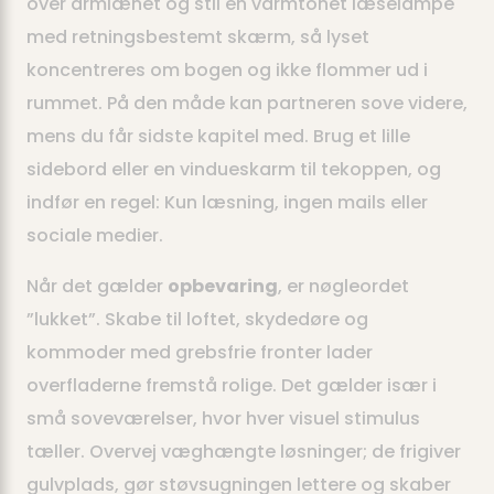
over armlænet og stil en varmtonet læselampe
med retningsbestemt skærm, så lyset
koncentreres om bogen og ikke flommer ud i
rummet. På den måde kan partneren sove videre,
mens du får sidste kapitel med. Brug et lille
sidebord eller en vindueskarm til tekoppen, og
indfør en regel: Kun læsning, ingen mails eller
sociale medier.
Når det gælder
opbevaring
, er nøgleordet
”lukket”. Skabe til loftet, skydedøre og
kommoder med grebsfrie fronter lader
overfladerne fremstå rolige. Det gælder især i
små soveværelser, hvor hver visuel stimulus
tæller. Overvej væghængte løsninger; de frigiver
gulvplads, gør støvsugningen lettere og skaber