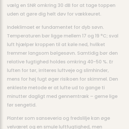
vælg en SNR omkring 30 dB for at tage toppen
uden at gøre dig helt døv for vækkeuret.
Indeklimaet er fundamentet for dyb søvn.
Temperaturen bør ligge mellem 17 og 19 °C; sval
luft hjælper kroppen til at køle ned, hvilket
fremmer langsom bølgesøvn. Samtidig bør den
relative fugtighed holdes omkring 40-50 %. Er
luften for tør, irriteres luftveje og slimhinder,
mens for høj fugt øger risikoen for skimmel. Den
enkleste metode er at lufte ud to gange ti
minutter dagligt med gennemtræk – gerne lige
før sengetid.
Planter som sanse­veria og fredslilje kan øge
velværet og en smule luftfugtighed, men