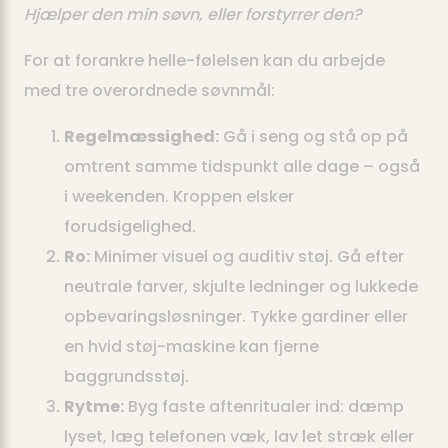
Hjælper den min søvn, eller forstyrrer den?
For at forankre helle-følelsen kan du arbejde
med tre overordnede søvnmål:
Regelmæssighed:
Gå i seng og stå op på
omtrent samme tidspunkt alle dage – også
i weekenden. Kroppen elsker
forudsigelighed.
Ro:
Minimer visuel og auditiv støj. Gå efter
neutrale farver, skjulte ledninger og lukkede
opbevaringsløsninger. Tykke gardiner eller
en hvid støj-maskine kan fjerne
baggrundsstøj.
Rytme:
Byg faste aftenritualer ind: dæmp
lyset, læg telefonen væk, lav let stræk eller