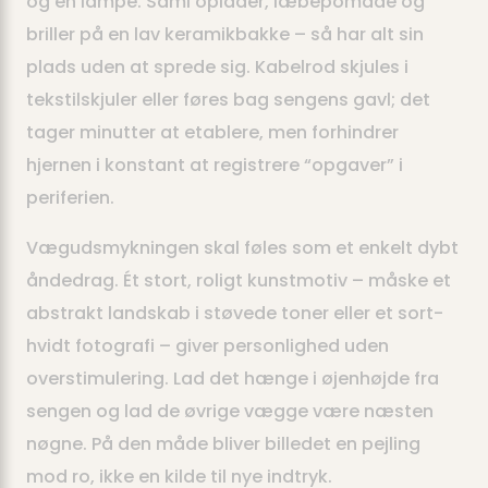
og en lampe. Saml oplader, læbepomade og
briller på en lav keramikbakke – så har alt sin
plads uden at sprede sig. Kabelrod skjules i
tekstilskjuler eller føres bag sengens gavl; det
tager minutter at etablere, men forhindrer
hjernen i konstant at registrere “opgaver” i
periferien.
Vægudsmykningen skal føles som et enkelt dybt
åndedrag. Ét stort, roligt kunstmotiv – måske et
abstrakt landskab i støvede toner eller et sort-
hvidt fotografi – giver personlighed uden
overstimulering. Lad det hænge i øjenhøjde fra
sengen og lad de øvrige vægge være næsten
nøgne. På den måde bliver billedet en pejling
mod ro, ikke en kilde til nye indtryk.