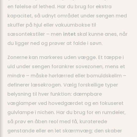
en følelse af lethed. Har du brug for ekstra
kapacitet, så udnyt området under sengen med
skuffer på hjul eller vakuumbokse til
sæsontekstiler – men
intet
skal kunne anes, når
du ligger ned og prøver at falde i søvn.
Zonerne kan markeres uden vægge. Et tæppe i
uld under sengen forankrer sovezonen, mens et
mindre – måske hørlærred eller bomuldskelim –
definerer læsekrogen. Vælg forskellige typer
belysning til hver funktion: dæmpbare
væglamper ved hovedgærdet og en fokuseret
gulvlampe i nichen. Har du brug for en rumdeler,
så prøv en åben reol med få, kuraterede
genstande eller en let skærmvæg; den skaber