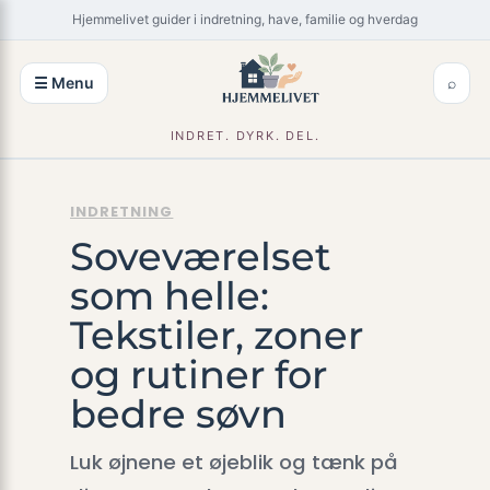
Spring
×
Hjemmelivet guider i indretning, have, familie og hverdag
til
indhold
☰ Menu
⌕
INDRET. DYRK. DEL.
INDRETNING
Soveværelset
som helle:
Tekstiler, zoner
og rutiner for
bedre søvn
Luk øjnene et øjeblik og tænk på