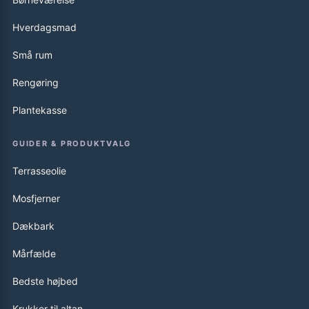
Hverdagsmad
Små rum
Rengøring
Plantekasse
GUIDER & PRODUKTVALG
Terrasseolie
Mosfjerner
Dækbark
Mårfælde
Bedste højbed
Krukker til altan