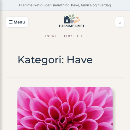
Spring
×
Hjemmelivet guider i indretning, have, familie og hverdag
til
indhold
☰ Menu
⌕
INDRET. DYRK. DEL.
Kategori:
Have