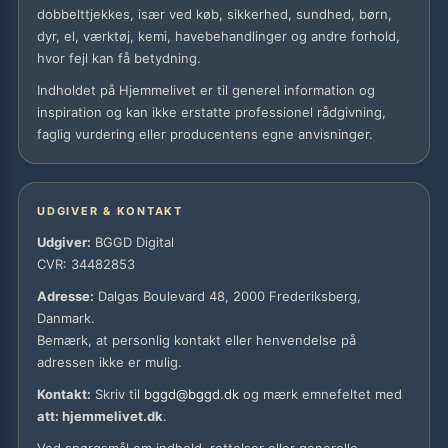
dobbelttjekkes, især ved køb, sikkerhed, sundhed, børn,
dyr, el, værktøj, kemi, havebehandlinger og andre forhold,
hvor fejl kan få betydning.
Indholdet på Hjemmelivet er til generel information og
inspiration og kan ikke erstatte professionel rådgivning,
faglig vurdering eller producentens egne anvisninger.
UDGIVER & KONTAKT
Udgiver:
BGGD Digital
CVR: 34482853
Adresse:
Dalgas Boulevard 48, 2000 Frederiksberg,
Danmark.
Bemærk, at personlig kontakt eller henvendelse på
adressen ikke er mulig.
Kontakt:
Skriv til
bggd@bggd.dk
og mærk emnefeltet med
att: hjemmelivet.dk
.
Ved spørgsmål om indhold, rettelser eller generelle