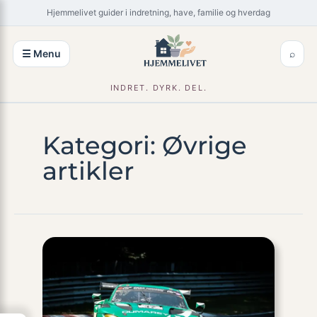
Spring
×
Hjemmelivet guider i indretning, have, familie og hverdag
til
indhold
☰ Menu
⌕
INDRET. DYRK. DEL.
Kategori:
Øvrige
artikler