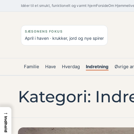
Spring
Idéer til et smukt, funktionelt og varmt hjem
Forside
Om Hjemmelive
til
indhold
SÆSONENS FOKUS
April i haven · krukker, jord og nye spirer
Familie
Have
Hverdag
Indretning
Øvrige ar
Kategori:
Indr
→
Indhold