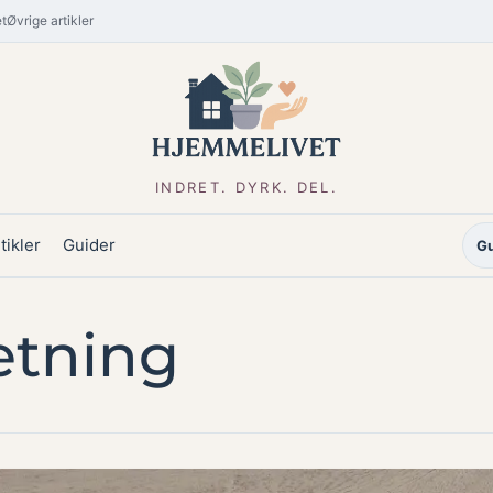
t
Øvrige artikler
INDRET. DYRK. DEL.
tikler
Guider
Gu
etning