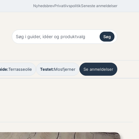
Nyhedsbrev
Privatlivspolitik
Seneste anmeldelser
Søg
ide:
Terrasseolie
Testet:
Mosfjerner
Se anmeldelser