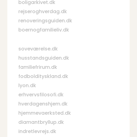
boligarkivet.dk
rejseroghverdag.dk
renoveringsguiden.dk
boernogfamilieliv.dk
soveværelse.dk
husstandsguiden.dk
familiefrirum.dk
fodboldityskland.dk
lyon.dk
erhvervsfilosofi.dk
hverdagenshjem.dk
hjemmevaerksted.dk
diamantbryllup.dk
indretlevrejs.dk