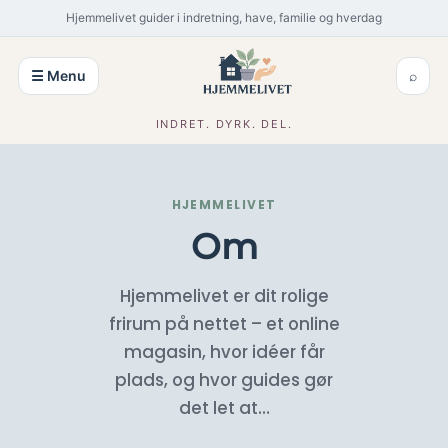
Spring
Hjemmelivet guider i indretning, have, familie og hverdag
til
indhold
☰ Menu
⌕
INDRET. DYRK. DEL.
HJEMMELIVET
Om
Hjemmelivet er dit rolige
frirum på nettet – et online
magasin, hvor idéer får
plads, og hvor guides gør
det let at…