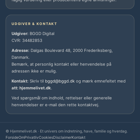
UDGIVER & KONTAKT
Udgiver:
BGGD Digital
CVR: 34482853
Adresse:
Dalgas Boulevard 48, 2000 Frederiksberg,
Danmark.
Bemærk, at personlig kontakt eller henvendelse på
adressen ikke er mulig.
Kontakt:
Skriv til
bggd@bggd.dk
og mærk emnefeltet med
att: hjemmelivet.dk
.
Ved spørgsmål om indhold, rettelser eller generelle
henvendelser er e-mail den rette kontaktvej.
© Hjemmelivet.dk · Et univers om indretning, have, familie og hverdag.
Forside
Om
Privatliv
Cookies
Disclaimer
Kontakt