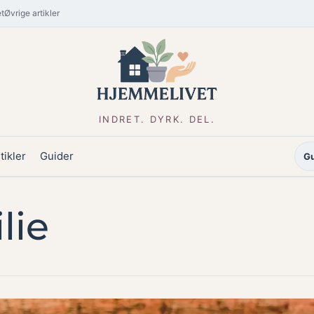
t
Øvrige artikler
INDRET. DYRK. DEL.
tikler
Guider
Gu
lie