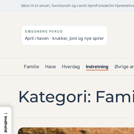
Spring
Idéer til et smukt, funktionelt og varmt hjem
Forside
Om Hjemmelive
til
indhold
SÆSONENS FOKUS
April i haven · krukker, jord og nye spirer
Familie
Have
Hverdag
Indretning
Øvrige ar
Kategori:
Fami
→
Indhold