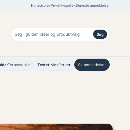
Nyhedsbrev
Privatlivspolitik
Seneste anmeldelser
Søg
ide:
Terrasseolie
Testet:
Mosfjerner
Se anmeldelser