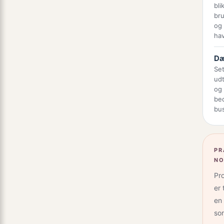
bli
bru
og 
hav
Dæ
Set
udt
og 
be
bu
PR
NO
Pr
er
en 
sor