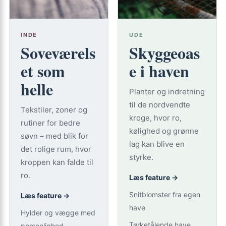
INDE
UDE
Soveværels
Skyggeoas
et som
e i haven
helle
Planter og indretning
til de nordvendte
Tekstiler, zoner og
kroge, hvor ro,
rutiner for bedre
kølighed og grønne
søvn – med blik for
lag kan blive en
det rolige rum, hvor
styrke.
kroppen kan falde til
ro.
Læs feature →
Snitblomster fra egen
Læs feature →
have
Hylder og vægge med
Tørketålende have
personlighed