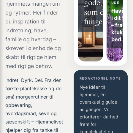
gode,
hjemmets mange rum
UDE
som de
Havegl
og rytmer. Her finder
i dit te
fungerer
du inspiration til
– fra
indretning, have,
krukker t
familie og hverdag –
bed
skrevet i øjenhøjde og
skabt til rigtige hjem
med rigtige behov.
REDAKTIONEL NOTE
Indret. Dyrk. Del. Fra den
Nye idéer til
første plantekasse og de
hjemmet, én
små morgenrutiner til
overskuelig guide
opbevaring,
ad gangen. Vi
hverdagsmad, søvn og
prioriterer klarhed
sæsonskift – Hjemmelivet
frem for
hjælper dig fra tanke til
kompleksitet og