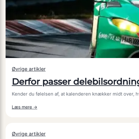
Øvrige artikler
Derfor passer delebilsordnin
Kender du følelsen af, at kalenderen knækker midt over, h
:
Læs mere →
Derfor
passer
delebilsordninger
Øvrige artikler
med