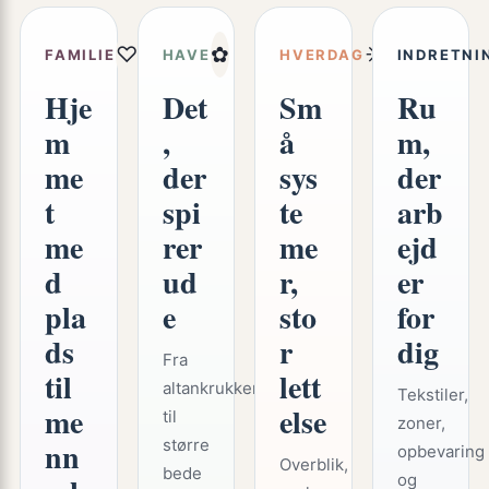
♡
✿
☼
FAMILIE
HAVE
HVERDAG
INDRETNI
Hje
Det
Sm
Ru
m
,
å
m,
me
der
sys
der
t
spi
te
arb
me
rer
me
ejd
d
ud
r,
er
pla
e
sto
for
ds
r
dig
Fra
til
lett
altankrukker
Tekstiler,
me
else
til
zoner,
nn
større
opbevaring
Overblik,
bede
og