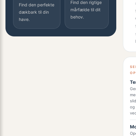
Find den rigtige
Find den perfekte
mårfælde til dit
dækbark til din
behov.
have.
SE
OP
Te
Ge
me
sli
og
ved
Mo
Op