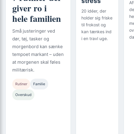
stress
Af
giver ro i
de
20 idéer, der
hele familien
he
holder sig friske
m
til frokost og
ov
Små justeringer ved
kan tænkes ind
da
dør, tøj, tasker og
i en travl uge.
morgenbord kan sænke
tempoet markant – uden
at morgenen skal føles
militærisk.
Rutiner
Familie
Overskud