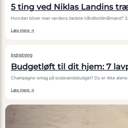
5 ting ved Niklas Landins t
rabat
godt
Hvordan bliver man verdens bedste håndboldmålmand? Svar
til
en
:
Læs mere →
travl
5
hverdag
ting
ved
Indretning
Niklas
Budgetløft til dit hjem: 7 lav
Landins
træningsdisciplin,
Champagne-smag på sodavandsbudget? Du er ikke alene. Ho
som
også
:
Læs mere →
virker
Budgetløft
derhjemme
til
dit
hjem:
7