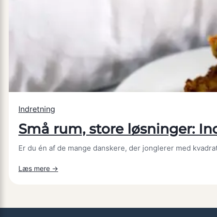
zoner
og
rutiner
for
bedre
søvn
Indretning
Små rum, store løsninger: In
Er du én af de mange danskere, der jonglerer med kvadrat
:
Læs mere →
Små
rum,
store