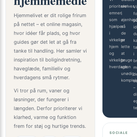
hjemmemedie
prioriterer
skrives
Vi
emner,
i
f
Hjemmelivet er dit rolige frirum
som
øjenhøj
p
på nettet – et online magasin,
hjælper
så
id
hvor idéer får plads, og hvor
i
de
d
virkelige
er
k
guides gør det let at gå fra
hjem
lette
t
tanke til handling. Her samler vi
og
at
i
inspiration til boligindretning,
virkelige
bruge
b
hverdage.
uden
m
haveglæde, familieliv og
unødig
d
hverdagens små rytmer.
komplek
s
– 
Vi tror på rum, vaner og
di
løsninger, der fungerer i
e
længden. Derfor prioriterer vi
t
klarhed, varme og funktion
frem for støj og hurtige trends.
SOCIALE