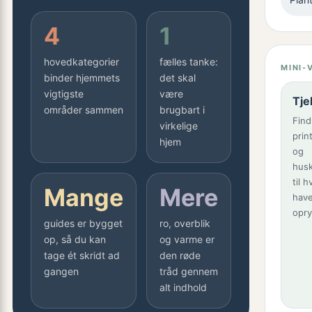
4
1
hovedkategorier
fælles tanke:
MINI-
binder hjemmets
det skal
vigtigste
være
Tje
områder sammen
brugbart i
Find
virkelige
prin
hjem
og
husk
til 
Mange
Mere
hav
opry
guides er bygget
ro, overblik
op, så du kan
og varme er
tage ét skridt ad
den røde
gangen
tråd gennem
alt indhold