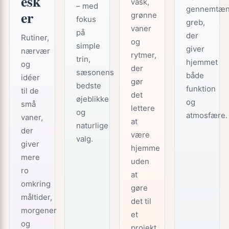
esk
vask,
– med
gennemtæn
er
grønne
fokus
greb,
vaner
på
der
Rutiner,
og
simple
giver
nærvær
rytmer,
trin,
hjemmet
og
der
sæsonens
både
idéer
gør
bedste
funktion
til de
det
øjeblikke
og
små
lettere
og
atmosfære.
vaner,
at
naturlige
der
være
valg.
giver
hjemme
mere
uden
ro
at
omkring
gøre
måltider,
det til
morgener
et
og
projekt.