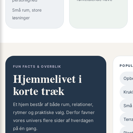
Små rum, store
løsninger
POPUL
FUN FACTS & OVERBLIK
Hjemmelivet i
Opbe
korte træk
Kruk
Et hjem består af både rum, relationer,
Små
rytmer og praktiske valg. Derfor favner
Terr
vores univers flere sider af hverdagen
på én gang.
Plan