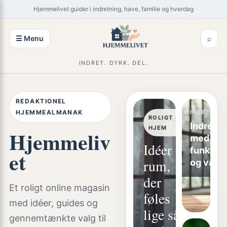
Spring
×
Hjemmelivet guider i indretning, have, familie og hverdag
til
indhold
☰ Menu
⌕
INDRET. DYRK. DEL.
REDAKTIONEL
HJEMMEALMANAK
INDE
ROLIGT
Indretni
HJEM
Hjemmeliv
med ro,
Idéer til
funktion
et
rum,
og varm
der
Et roligt online magasin
føles
med idéer, guides og
lige så
gennemtænkte valg til