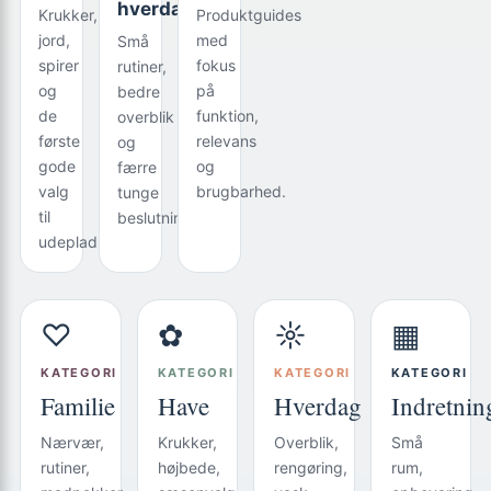
hverdagen
Krukker,
Produktguides
jord,
med
Små
spirer
fokus
rutiner,
og
på
bedre
de
funktion,
overblik
første
relevans
og
gode
og
færre
valg
brugbarhed.
tunge
til
beslutninger.
udepladsen.
♡
✿
☼
▦
KATEGORI
KATEGORI
KATEGORI
KATEGORI
Familie
Have
Hverdag
Indretnin
Nærvær,
Krukker,
Overblik,
Små
rutiner,
højbede,
rengøring,
rum,