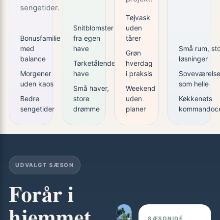
sengetider.
Tøjvask
Snitblomster
uden
Bonusfamilie
fra egen
tårer
med
have
Små rum, st
Grøn
balance
løsninger
Tørketålende
hverdag
Morgener
have
i praksis
Soveværelse
uden kaos
som helle
Små haver,
Weekend
Bedre
store
uden
Køkkenets
sengetider
drømme
planer
kommandoce
UDVALGT SÆSON
Forår i
hjemmet
SÆSONIDÉ