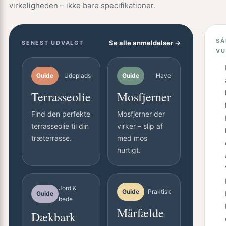
virkeligheden – ikke bare specifikationer.
SÅ
Se alle anmeldelser →
SENEST UDVALGT
VU
Guide
Udeplads
Guide
Have
Terrasseolie
Mosfjerner
Find den perfekte
Mosfjerner der
terrasseolie til din
virker – slip af
træterrasse.
med mos
hurtigt.
Jord &
Guide
Praktisk
Guide
bede
Mårfælde
Dækbark