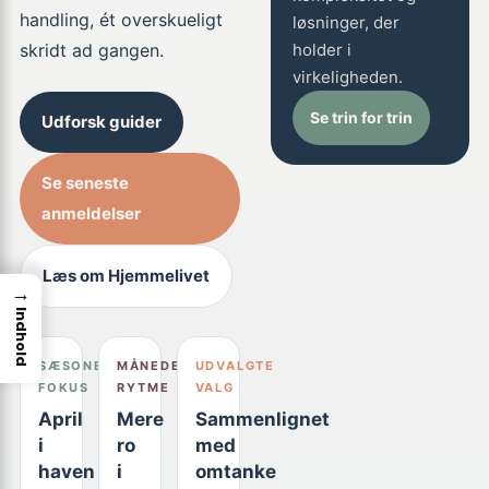
handling, ét overskueligt
løsninger, der
skridt ad gangen.
holder i
virkeligheden.
Se trin for trin
Udforsk guider
Se seneste
anmeldelser
Læs om Hjemmelivet
→
Indhold
SÆSONENS
MÅNEDENS
UDVALGTE
FOKUS
RYTME
VALG
April
Mere
Sammenlignet
i
ro
med
haven
i
omtanke