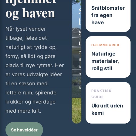
FEATURE
og haven
Små
Snitblomster
fra egen
haver,
have
store
Når lyset vender
tilbage, føles det
drømme
HJEMMEGREB
naturligt at rydde op,
Geniale idéer
Naturlige
forny, så lidt og gøre
til altan og
materialer,
plads til nye rytmer. Her
terrasse, hvor
rolig stil
hver
er vores udvalgte idéer
kvadratmeter
til en sæson med
tæller.
PRAKTISK
lettere rum, spirende
GUIDE
krukker og hverdage
Ukrudt uden
med mere luft.
kemi
Se haveidéer