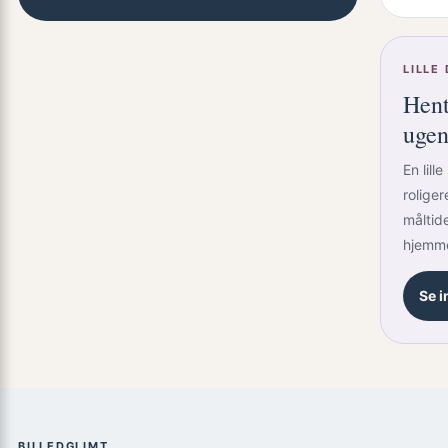
LILLE
Hent
uge
En lille
rolige
måltide
hjemme
Se i
BILLEDGLIMT