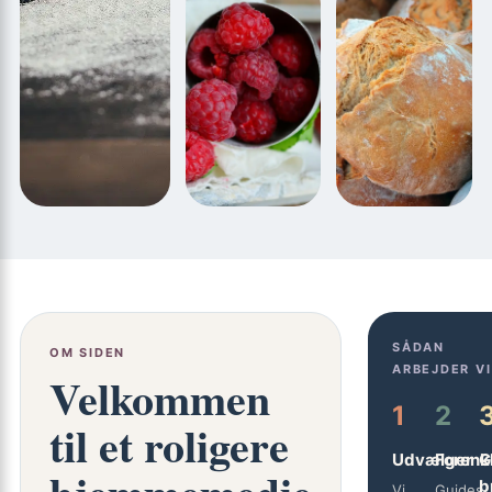
SÅDAN
OM SIDEN
ARBEJDER VI
Velkommen
1
2
til et roligere
Udvælger
Forenk
G
b
Vi
Guides