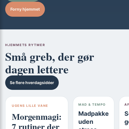
Forny hjemmet
HJEMMETS RYTMER
Små greb, der gør
dagen lettere
Se flere hverdagsidéer
MAD & TEMPO
A
UGENS LILLE VANE
Morgenmagi:
Madpakke
S
uden
g
7 rutiner der