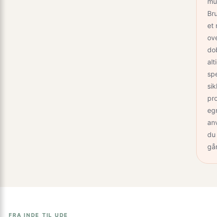
mu
Br
et 
ove
do
alt
spe
si
pr
eg
anv
du 
går
FRA INDE TIL UDE