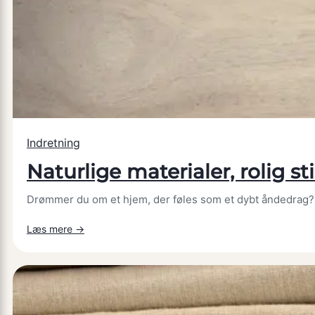
lavprisgreb
der
ligner
en
million
Indretning
Naturlige materialer, rolig 
Drømmer du om et hjem, der føles som et dybt åndedrag? Et
:
Læs mere →
Naturlige
materialer,
rolig
stil: