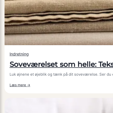
Indret
bæredygtigt
uden
at
gå
på
kompromis
Indretning
Soveværelset som helle: Tekst
Luk øjnene et øjeblik og tænk på dit soveværelse. Ser du et
:
Læs mere →
Soveværelset
som
helle:
Tekstiler,