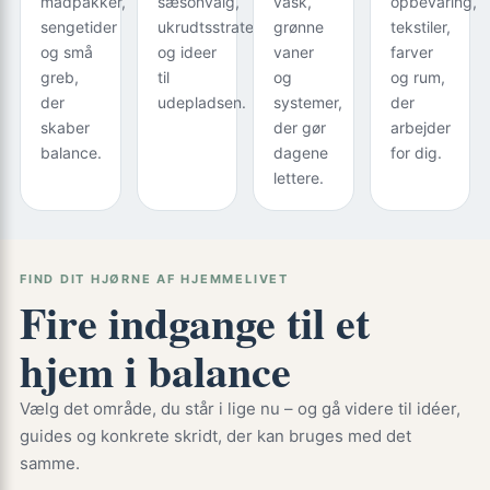
madpakker,
sæsonvalg,
vask,
opbevaring,
sengetider
ukrudtsstrategier
grønne
tekstiler,
og små
og ideer
vaner
farver
greb,
til
og
og rum,
der
udepladsen.
systemer,
der
skaber
der gør
arbejder
balance.
dagene
for dig.
lettere.
FIND DIT HJØRNE AF HJEMMELIVET
Fire indgange til et
hjem i balance
Vælg det område, du står i lige nu – og gå videre til idéer,
guides og konkrete skridt, der kan bruges med det
samme.